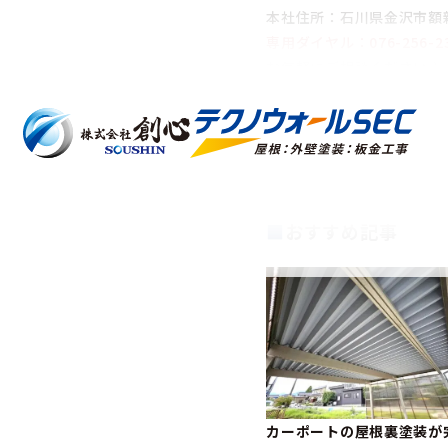
本社住所：石川県金沢市額新保
専用ダイヤル：076-256-2
お気軽にご相談ください♪
✿❀✿❀✿❀✿❀✿❀✿❀
■
おすすめ記事
カーポートの屋根裏塗装が