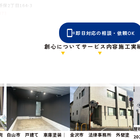
2丁目164-3
373
即日対応の相談・依頼OK
✿❀✿❀✿❀✿❀✿❀✿
創心について
サービス内容
施工実
屋
完
白山市 戸建て 車庫塗装｜
金沢市 法律事務所 外壁塗
20