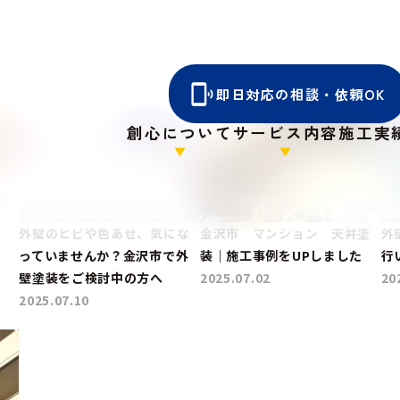
即日対応の相談・依頼OK
創心について
サービス内容
施工実
急
外壁のヒビや色あせ、気にな
金沢市 マンション 天井塗
外
っていませんか？金沢市で外
装｜施工事例をUPしました
行
壁塗装をご検討中の方へ
2025.07.02
20
2025.07.10