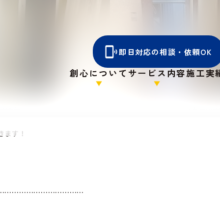
即日対応の相談・依頼OK
創心について
サービス内容
施工実
施工前
木部各所施
きます！
………………………………