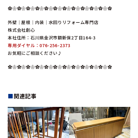
✿❀✿❀✿❀✿❀✿❀✿❀✿❀✿❀✿❀✿❀✿❀✿
外壁｜屋根｜内装｜水回りリフォーム専門店
株式会社創心
本社住所：石川県金沢市額新保2丁目164-3
専用ダイヤル：076-256-2373
お気軽にご相談ください♪
✿❀✿❀✿❀✿❀✿❀✿❀✿❀✿❀✿❀✿❀✿❀✿
■
関連記事