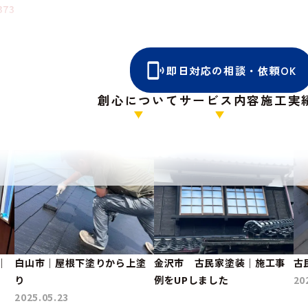
373
✿❀✿❀✿❀✿❀✿❀✿
即日対応の相談・依頼OK
創心について
サービス内容
施工実
｜
白山市｜屋根下塗りから上塗
金沢市 古民家塗装｜施工事
古
り
例をUPしました
20
2025.05.23