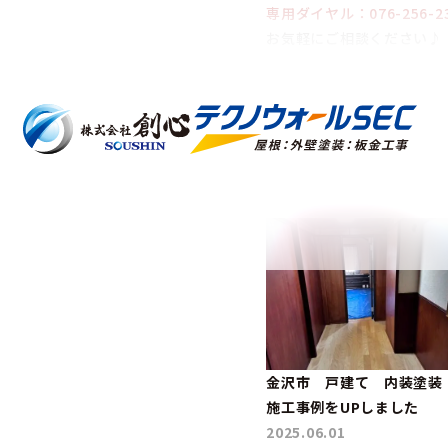
専用ダイヤル：076-256-2
お気軽にご相談ください♪
✿❀✿❀✿❀✿❀✿❀✿❀
■
おすすめ記事
金沢市 戸建て 内装塗装
施工事例をUPしました
2025.06.01