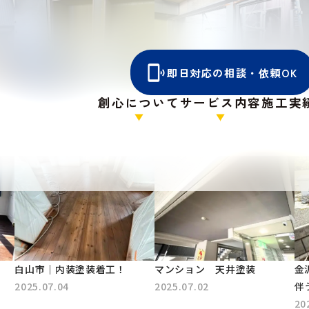
即日対応の相談・依頼OK
金沢市｜銭湯 改装工事に伴
金沢市｜古民家 天井・各所
金
創心について
サービス内容
施工実
う内部塗装着工！
枠・木巾木塗装
板
2025.09.27
2025.08.20
20
白山市｜内装塗装着工！
マンション 天井塗装
金
2025.07.04
2025.07.02
伴
20