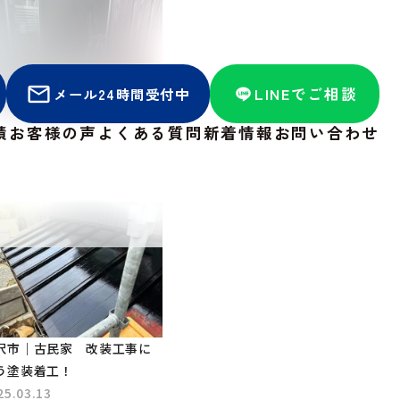
LINEでご相談
メール24時間受付中
沢市｜古民家 中庭下見
績
お客様の声
よくある質問
新着情報
お問い合わせ
・木部・窓枠各所塗装
25.08.04
沢市｜古民家 改装工事に
う塗装着工！
25.03.13