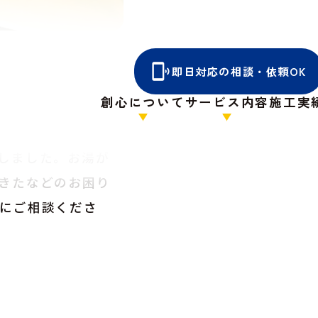
新しい機器へ交換
即日対応の相談・依頼OK
を確認しながら丁
創心について
サービス内容
施工実
や不具合がないか
。交換後は、安定
しました。お湯が
きたなどのお困り
にご相談くださ