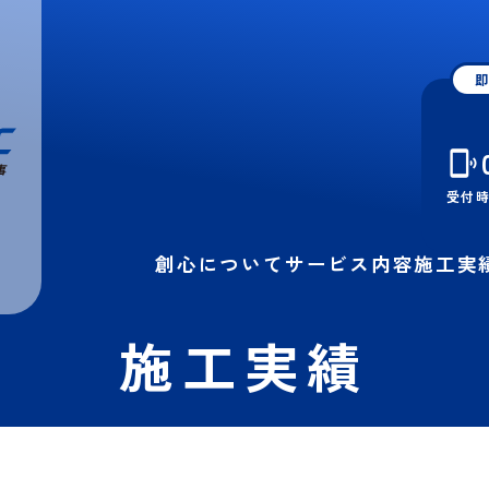
即
受付時間
創心について
サービス内容
施工実
施工実績