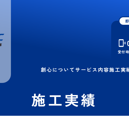
即
受付時間
創心について
サービス内容
施工実
施工実績