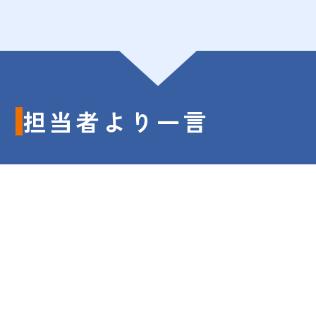
担当者より一言
ベンドキャップは普段目にする機会が少ない
部分ですが、汚れが蓄積すると悪臭や排水ト
ラブルの原因になることがあります。今回は
内部に溜まった汚れが原因となっていたた
め、新しいものに交換させていただき改善さ
せていただきました。