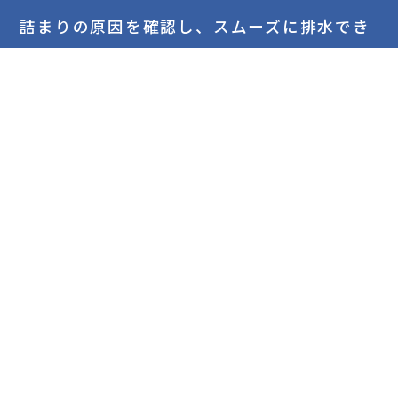
詰まりの原因を確認し、スムーズに排水でき
る状態に復旧しました。トイレの詰まりは無
理に流そうとしてしまうとかえって症状が悪
化する場合がありますので、お困りの際は専
門業者にご相談されることをおすすめしま
す。