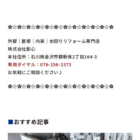
✿❀✿❀✿❀✿❀✿❀✿❀✿❀✿❀✿❀✿❀✿❀✿
外壁｜屋根｜内装｜水回りリフォーム専門店
株式会社創心
本社住所：石川県金沢市額新保2丁目164-3
専用ダイヤル：076-256-2373
お気軽にご相談ください♪
✿❀✿❀✿❀✿❀✿❀✿❀✿❀✿❀✿❀✿❀✿❀✿
■
おすすめ記事